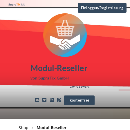
Einloggen/Registrierung
Modul-Reseller
von
SupraTix GmbH
0,0
/ (
0
Bewert.)
kostenfrei
Shop
Modul-Reseller