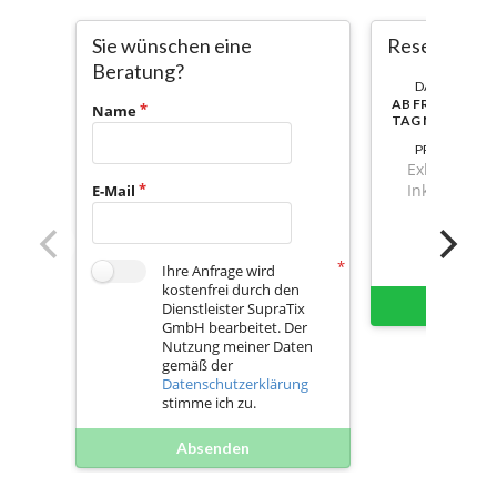
Sie wünschen eine
Resellerjahr
Beratung?
DAUER:
AB FREISCHALT
Name
TAG NUTZBAR
PREIS
Exkl. Mwst.
Inkl. Mwst.
E-Mail
Ihre Anfrage wird
kostenfrei durch den
Sofort 
Dienstleister SupraTix
GmbH bearbeitet. Der
Nutzung meiner Daten
gemäß der
Datenschutzerklärung
stimme ich zu.
Absenden