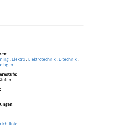
men:
rning
,
Elektro
,
Elektrotechnik
,
E-technik
,
dlagen
erestufe:
Stufen
:
ungen:
richtlinie