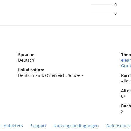
0
0
Sprache:
The
Deutsch
elea
Grun
Lokalisation:
Deutschland, Österreich, Schweiz
Karri
Alle 
Alter
0+
Buch
2
es Anbieters
Support
Nutzungsbedingungen
Datenschutz