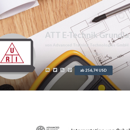
ATT E-Technik Grundl
von
Advanced Training Technologies GmbH
0,0
/ (
0
Bewert.)
ab 256,74 USD