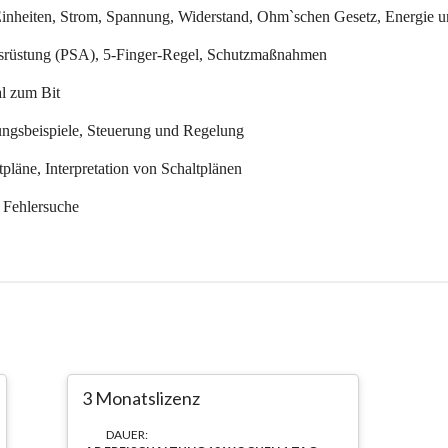
3 Monatslizenz
DAUER: