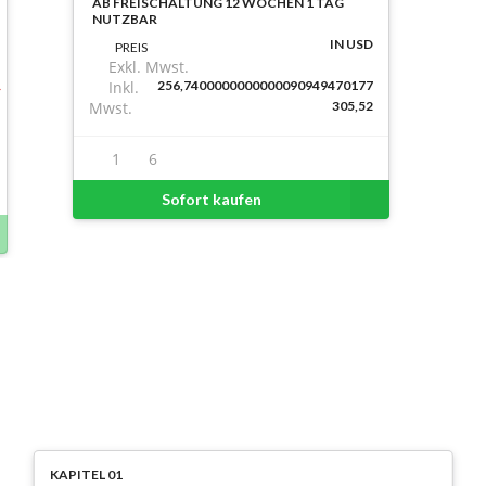
AB FREISCHALTUNG 12 WOCHEN 1 TAG
NUTZBAR
IN USD
PREIS
Exkl. Mwst.
Inkl.
256,7400000000000090949470177
Mwst.
305,52
1
6
Sofort kaufen
KAPITEL 01