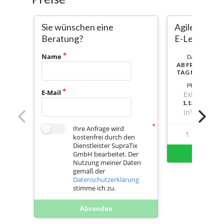
Sie wünschen eine
Agiles Proj
Beratung?
E-Learning j
Name
DAUER:
AB FREISCHALT
TAG NUTZBAR
PREIS
E-Mail
Exkl. Mwst.
1.154,589999
Inkl. Mwst.
Ihre Anfrage wird
1
2
kostenfrei durch den
Dienstleister SupraTix
Sofort 
GmbH bearbeitet. Der
Nutzung meiner Daten
gemäß der
Datenschutzerklärung
stimme ich zu.
Absenden