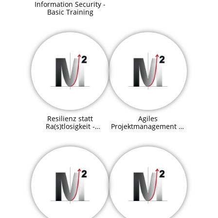
Information Security -
Basic Training
Resilienz statt
Agiles
Ra(s)tlosigkeit -
Projektmanagement —
Effektive
Erfolgreiche
Stressbewältigung
Projektumsetzung mit
Agilität