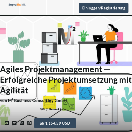
Einloggen/Registrierung
Agiles Projektmanagement —
Erfolgreiche Projektumsetzung mit
Agilität
von
M² Business Consulting GmbH
0,0
/ (
0
Bewert.)
ab 1.154,59 USD