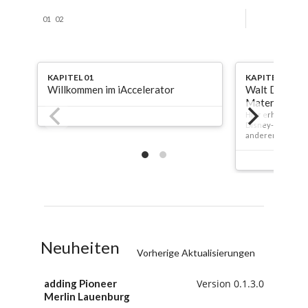
01
02
KAPITEL 01
KAPITEL 02
Willkommen im iAccelerator
Walt Disney
Materialien
Hier erhalten Sie
Disney-Methode 
anderen Rollen 
Neuheiten
Vorherige Aktualisierungen
adding Pioneer
Version 0.1.3.0
Merlin Lauenburg