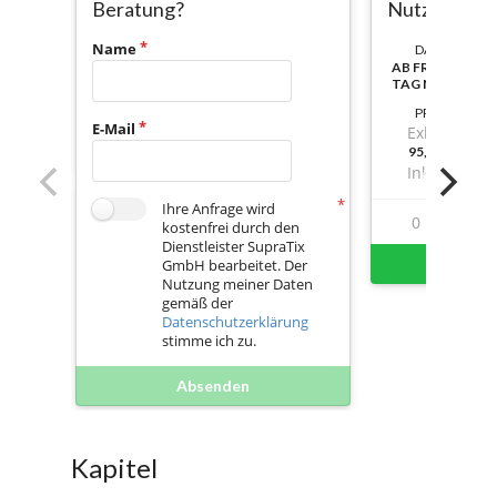
Beratung?
Nutzer
Name
DAUER:
AB FREISCHALT
TAG NUTZBAR
PREIS
E-Mail
Exkl. Mwst.
95,14000000
Inkl. Mwst.
Ihre Anfrage wird
0
0
kostenfrei durch den
Dienstleister SupraTix
Sofort 
GmbH bearbeitet. Der
Nutzung meiner Daten
gemäß der
Datenschutzerklärung
stimme ich zu.
Absenden
Kapitel