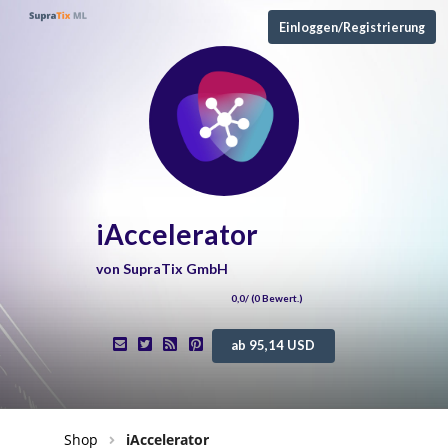
Einloggen/Registrierung
iAccelerator
von
SupraTix GmbH
0,0
/ (
0
Bewert.)
ab 95,14 USD
Shop
iAccelerator