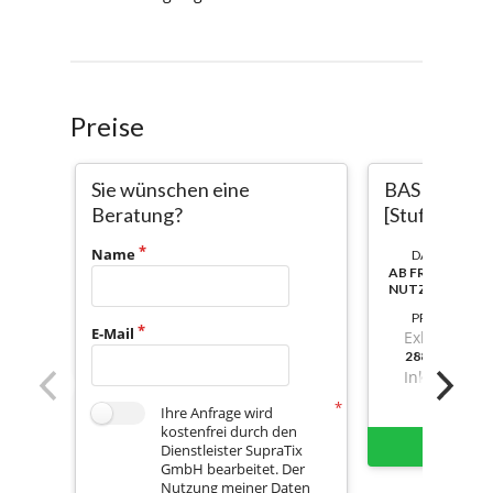
Preise
Sie wünschen eine
BASICs-Kurs
Beratung?
[Stufe 1-3 +
Name
DAUER:
AB FREISCHAL
NUTZBAR
PREIS
E-Mail
Exkl. Mwst.
288,4700000
Inkl. Mwst.
Ihre Anfrage wird
kostenfrei durch den
Sofort 
Dienstleister SupraTix
GmbH bearbeitet. Der
Nutzung meiner Daten