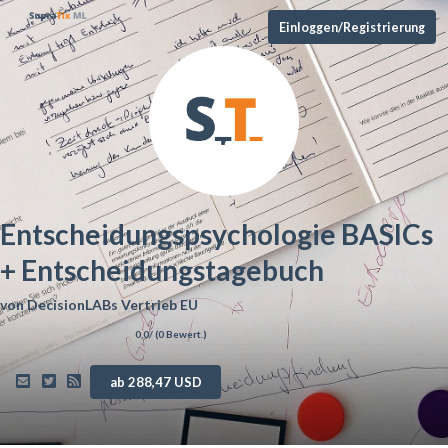
Einloggen/Registrierung
Entscheidungspsychologie BASICs
+ Entscheidungstagebuch
von
DecisionLABs Vertrieb EU
0,0
/ (
0
Bewert.)
ab 288,47 USD