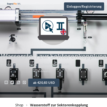
Einloggen/Registrierung
Wasserstoff zur Sektorenkopplung
von
Advanced Training Technologies GmbH
0,0
/ (
0
Bewert.)
ab 420,83 USD
Shop
Wasserstoff zur Sektorenkopplung