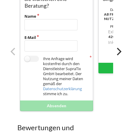
Beratung?
DAUER:
AB FREISCHAL
Name
NUTZBAR
PREIS
Exkl. Mwst.
420,8299999
E-Mail
Inkl. Mwst.
Ihre Anfrage wird
kostenfrei durch den
Sofort 
Dienstleister SupraTix
GmbH bearbeitet. Der
Nutzung meiner Daten
gemäß der
Datenschutzerklärung
stimme ich zu.
Absenden
Bewertungen und