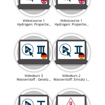
Videocourse 1
Videocourse 1
Hydrogen: Properties
Hydrogen: Properties
and process
and process
technologies Preview
technologies
Videokurs 3
Videokurs 2
Wasserstoff : Gesetze,
Wasserstoff: Einsatz in
Verordnungen und
der Sektorenkopplung
Zulassung