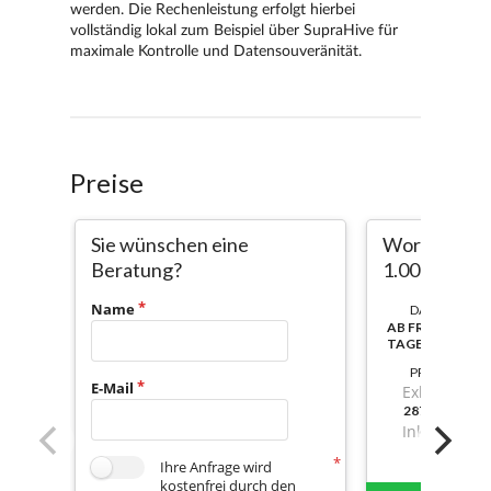
Preise
Sie wünschen eine
Workbench Pr
Beratung?
1.000.000 S
Name
DAUER:
AB FREISCHALT
TAGE NUTZBAR
PREIS
E-Mail
Exkl. Mwst.
287,4900000
Inkl. Mwst.
Ihre Anfrage wird
kostenfrei durch den