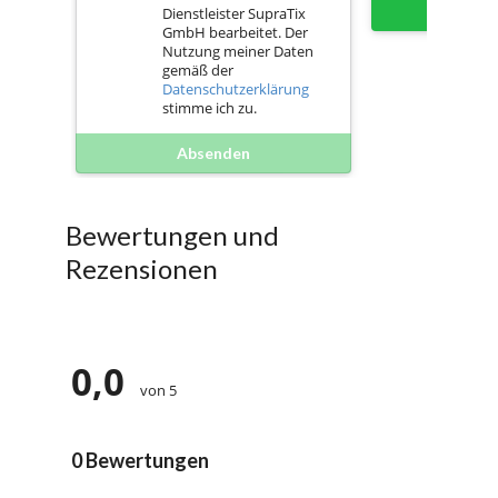
Sofort 
Dienstleister SupraTix
GmbH bearbeitet. Der
Nutzung meiner Daten
gemäß der
Datenschutzerklärung
stimme ich zu.
Absenden
Bewertungen und
Rezensionen
0,0
von 5
0 Bewertungen