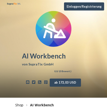
Einloggen/Registrierung
AI Workbench
von
SupraTix GmbH
0,0
/ (
0
Bewert.)
ab 172,03 USD
Shop
AI Workbench