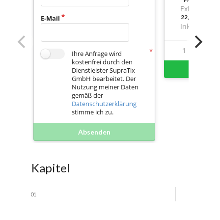
Exkl. Mwst.
22,96000000
E-Mail
Inkl. Mwst.
1
12
Ihre Anfrage wird
kostenfrei durch den
Sofort 
Dienstleister SupraTix
GmbH bearbeitet. Der
Nutzung meiner Daten
gemäß der
Datenschutzerklärung
stimme ich zu.
Absenden
Kapitel
01