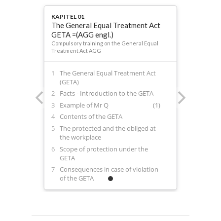
KAPITEL 01
The General Equal Treatment Act
GETA =(AGG engl.)
Compulsory training on the General Equal
Treatment Act AGG
The General Equal Treatment Act
(GETA)
Facts - Introduction to the GETA
Example of Mr Q
(1)
Contents of the GETA
The protected and the obliged at
the workplace
Scope of protection under the
GETA
Consequences in case of violation
of the GETA