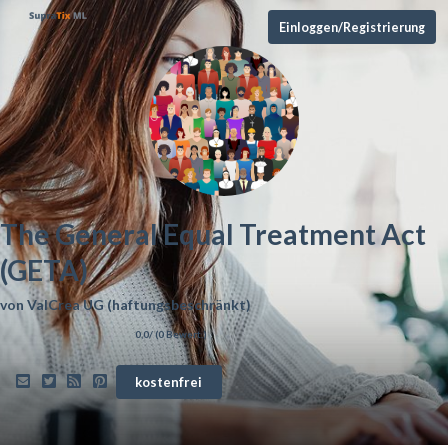
Einloggen/Registrierung
The General Equal Treatment Act
(GETA)
von
ValCrea UG (haftungsbeschränkt)
0,0
/ (
0
Bewert.)
kostenfrei