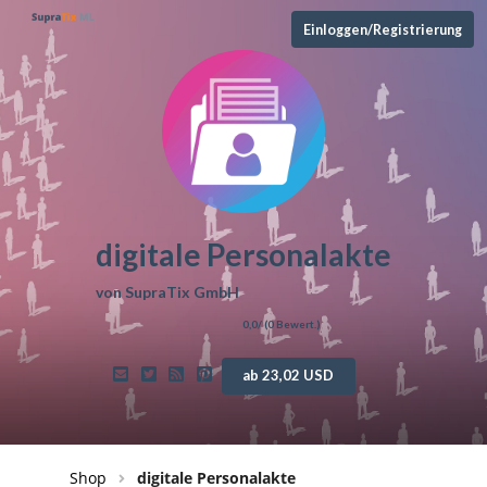
Einloggen/Registrierung
digitale Personalakte
von
SupraTix GmbH
0,0
/ (
0
Bewert.)
ab 23,02 USD
Shop
digitale Personalakte