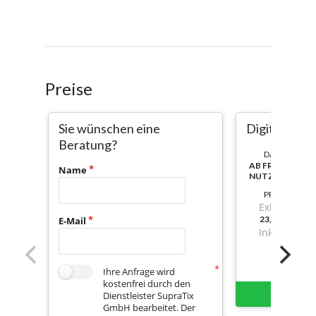
Preise
Sie wünschen eine
Digitale Per
Beratung?
DAUER:
AB FREISCHAL
Name
NUTZBAR
PREIS
Exkl. Mwst.
23,01999999
E-Mail
Inkl. Mwst.
Ihre Anfrage wird
kostenfrei durch den
Sofort 
Dienstleister SupraTix
GmbH bearbeitet. Der