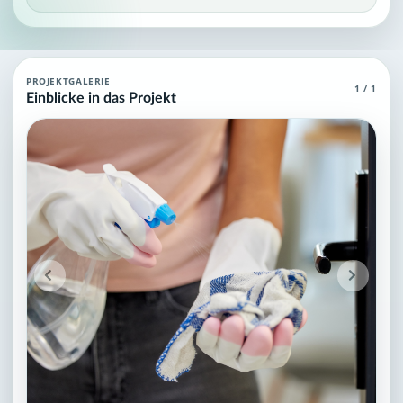
Agent (MCP) für Systemhygiene: Gebäud
PROJEKTGALERIE
1 / 1
Einblicke in das Projekt
Agent (MCP) für Systemhygiene , die über grundlegendes und sp
Projektteam: SupraTix GmbH.
Historischer Finanzierungsstand: 0 EUR von 40.000,00 EUR.
Unterstützer:innen: 0. Erreicht: 0 Prozent.
Historisch veröffentlichte Unterstützungsoptionen: 4.
Aktiver Seitenabschnitt: information.
Qualitätssicherung: Kanonische URL, Robots-Angaben, aggreg