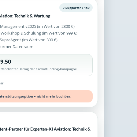
0 Supporter / 150
viation: Technik & Wartung
 Management v2025 (im Wert von 2800 €)
 Workshop & Schulung (im Wert von 999 €)
z SupraAgent (im Wert von 300 €)
former Datenraum
9,50
röffentlichter Betrag der Crowdfunding-Kampagne.
ar
nterstützungsoption – nicht mehr buchbar.
tent-Partner für Experten-KI Aviation: Technik &