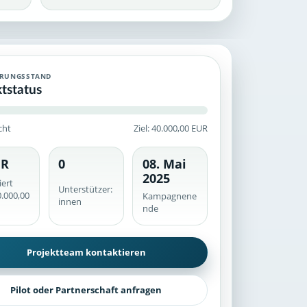
ing-Kampagne mit historischem Finanzierungsstand, veröffentlich
ERUNGSSTAND
ktstatus
cht
Ziel: 40.000,00 EUR
UR
0
08. Mai
he werden serverseitig geprüft.
2025
iert
Unterstützer:
.000,00
Kampagnene
innen
nde
Projektteam kontaktieren
Pilot oder Partnerschaft anfragen