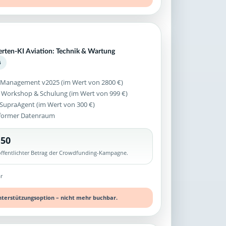
erten-KI Aviation: Technik & Wartung
5
 Management v2025 (im Wert von 2800 €)
 Workshop & Schulung (im Wert von 999 €)
z SupraAgent (im Wert von 300 €)
former Datenraum
,50
röffentlichter Betrag der Crowdfunding-Kampagne.
r
nterstützungsoption – nicht mehr buchbar.