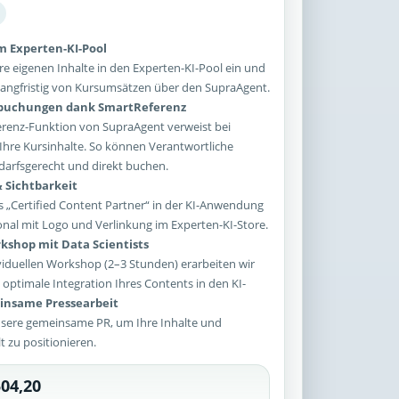
im Experten-KI-Pool
re eigenen Inhalte in den Experten-KI-Pool ein und
e langfristig von Kursumsätzen über den SupraAgent.
sbuchungen dank SmartReferenz
enz-Funktion von SupraAgent verweist bei
Ihre Kursinhalte. So können Verantwortliche
arfsgerecht und direkt buchen.
 Sichtbarkeit
 „Certified Content Partner“ in der KI-Anwendung
onal mit Logo und Verlinkung im Experten-KI-Store.
kshop mit Data Scientists
iduellen Workshop (2–3 Stunden) erarbeiten wir
optimale Integration Ihres Contents in den KI-
nsame Pressearbeit
sere gemeinsame PR, um Ihre Inhalte und
lt zu positionieren.
04,20