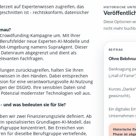
ederzeit auf Expertenwissen zugreifen, das
HISTORISCHE UNT
Veröffentlic
geschnitten ist - rechtskonform, datensicher
Diese Optionen we
nicht mehr buchb
enau?
B-Crowdfunding-Kampagne um. Mit Ihrer
 Berufsfelder neue Experten-KI-Modelle und
atBot-Umgebung namens SupraAgent. Dieser
BEITRAG
a Datenraum abgegrenzt und dient als
relevanten Fachfragen.
Ohne Belohnun
Danksagung per
lungen zurückzugreifen, halten Sie Ihren
(„Hall of Fame“)
enwissen in den Händen. Dabei entsprechen
sion für eine verantwortungsvolle AI-Nutzung
ngen der DSGVO. Ihre sensiblen Daten sind
Kurzes „Danke“
 Potenzial modernster Technologien voll aus.
gewünscht).
 - und was bedeuten sie für Sie?
Ein digitales E
Unternehmen st
en wir zwei Finanzierungsziele definiert. Ab
ein spezialisiertes Grundlagen-KI-Modell, das
fsgruppe konzentriert. Bei Erreichen von
Historische f
ren für dieselbe Berufsgruppe vertiefende,
Phase ist abg