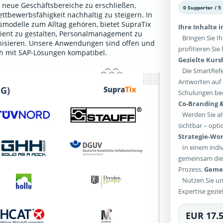
 neue Geschäftsbereiche zu erschließen,
0 Supporter / 5
ttbewerbsfähigkeit nachhaltig zu steigern. In
itsmodelle zum Alltag gehören, bietet SupraTix
Ihre Inhalte 
ient zu gestalten, Personalmanagement zu
Bringen Sie Ih
ganisieren. Unsere Anwendungen sind offen und
profitieren Si
ch mit SAP-Lösungen kompatibel.
Gezielte Kur
Die SmartRefer
Antworten auf 
Schulungen bed
Co-Branding &
Werden Sie als
sichtbar – opti
Strategie-Wor
In einem indiv
gemeinsam die 
Prozess.
Gemei
Nutzen Sie un
Expertise gezie
EUR 17.5