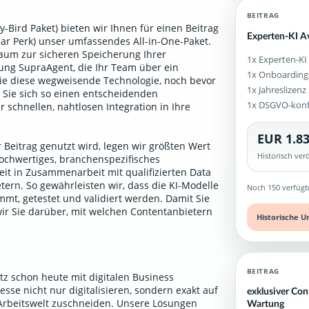
BEITRAG
-Bird Paket) bieten wir Ihnen für einen Beitrag
Experten-KI A
ular Perk) unser umfassendes All-in-One-Paket.
aum zur sicheren Speicherung Ihrer
1x Experten-KI
g SupraAgent, die Ihr Team über ein
1x Onboarding
Sie diese wegweisende Technologie, noch bevor
1x Jahreslizen
n Sie sich so einen entscheidenden
1x DSGVO-kon
 schnellen, nahtlosen Integration in Ihre
EUR 1.83
 Beitrag genutzt wird, legen wir größten Wert
Historisch ve
ochwertiges, branchenspezifisches
it in Zusammenarbeit mit qualifizierten Data
ern. So gewährleisten wir, dass die KI-Modelle
Noch 150 verfügb
mt, getestet und validiert werden. Damit Sie
wir Sie darüber, mit welchen Contentanbietern
Historische U
.
BEITRAG
tz schon heute mit digitalen Business
sse nicht nur digitalisieren, sondern exakt auf
exklusiver Con
 Arbeitswelt zuschneiden. Unsere Lösungen
Wartung