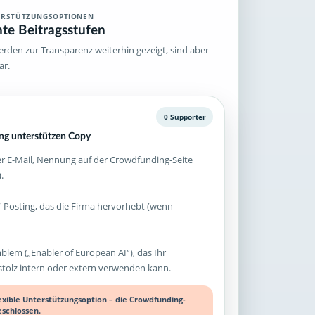
ERSTÜTZUNGSOPTIONEN
hte Beitragsstufen
rden zur Transparenz weiterhin gezeigt, sind aber
ar.
0 Supporter
g unterstützen Copy
 E-Mail, Nennung auf der Crowdfunding-Seite
.
-Posting, das die Firma hervorhebt (wenn
mblem („Enabler of European AI“), das Ihr
olz intern oder extern verwenden kann.
lexible Unterstützungsoption – die Crowdfunding-
eschlossen.