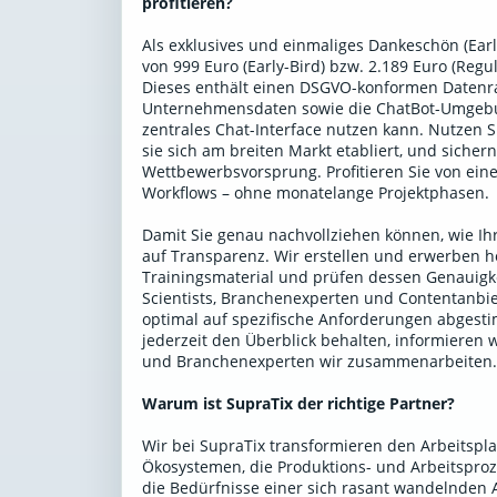
profitieren?
Als exklusives und einmaliges Dankeschön (Early
von 999 Euro (Early-Bird) bzw. 2.189 Euro (Reg
Dieses enthält einen DSGVO-konformen Datenr
Unternehmensdaten sowie die ChatBot-Umgebun
zentrales Chat-Interface nutzen kann. Nutzen 
sie sich am breiten Markt etabliert, und sicher
Wettbewerbsvorsprung. Profitieren Sie von einer
Workflows – ohne monatelange Projektphasen.
Damit Sie genau nachvollziehen können, wie Ihr
auf Transparenz. Wir erstellen und erwerben h
Trainingsmaterial und prüfen dessen Genauigke
Scientists, Branchenexperten und Contentanbiet
optimal auf spezifische Anforderungen abgestim
jederzeit den Überblick behalten, informieren 
und Branchenexperten wir zusammenarbeiten
Warum ist SupraTix der richtige Partner?
Wir bei SupraTix transformieren den Arbeitspla
Ökosystemen, die Produktions- und Arbeitsproze
die Bedürfnisse einer sich rasant wandelnden