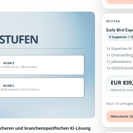
BEITRAG
Early-Bird Exp
0 Supporter / 1
1x Experten-KI
1x Onboarding
1x Jahreslizen
1x DSGVO-kon
EUR 839
Historisch ve
Noch 15 verfügba
Historische U
icheren und branchenspezifischen KI-Lösung