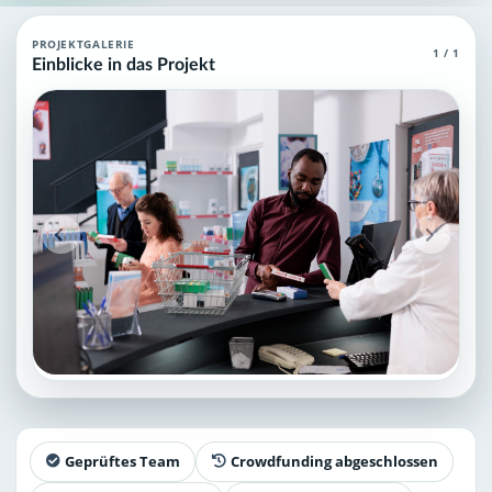
Apotheker Agent (MCP)
PROJEKTGALERIE
1 / 1
Einblicke in das Projekt
Apotheker Agent (MCP), die über grundlegendes und spezielles W
Projektteam: SupraTix GmbH.
Historischer Finanzierungsstand: 0 EUR von 40.000,00 EUR.
Unterstützer:innen: 0. Erreicht: 0 Prozent.
Historisch veröffentlichte Unterstützungsoptionen: 4.
Aktiver Seitenabschnitt: information.
Qualitätssicherung: Kanonische URL, Robots-Angaben, aggreg
Geprüftes Team
Crowdfunding abgeschlossen