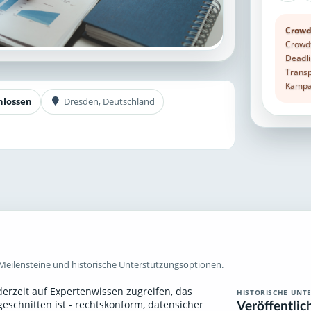
Crowd
Crowdf
Deadli
Transp
Kampag
hlossen
Dresden, Deutschland
Meilensteine und historische Unterstützungsoptionen.
ederzeit auf Expertenwissen zugreifen, das
HISTORISCHE UNT
Veröffentlic
geschnitten ist - rechtskonform, datensicher