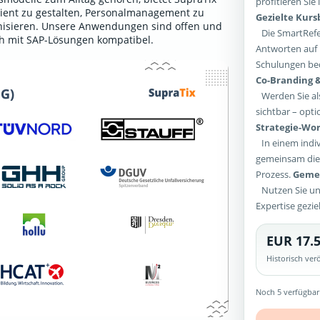
profitieren Si
ient zu gestalten, Personalmanagement zu
Gezielte Kur
ganisieren. Unsere Anwendungen sind offen und
Die SmartRefer
ch mit SAP-Lösungen kompatibel.
Antworten auf 
Schulungen bed
Co-Branding &
Werden Sie als
sichtbar – opti
Strategie-Wor
In einem indiv
gemeinsam die 
Prozess.
Gemei
Nutzen Sie un
Expertise gezie
EUR 17.5
Historisch ve
Noch 5 verfügbar