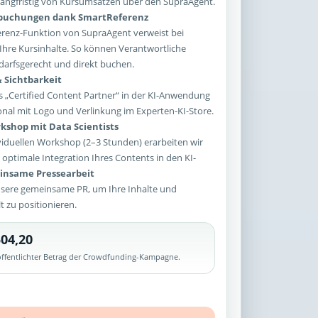
e langfristig von Kursumsätzen über den SupraAgent.
sbuchungen dank SmartReferenz
enz-Funktion von SupraAgent verweist bei
Ihre Kursinhalte. So können Verantwortliche
arfsgerecht und direkt buchen.
 Sichtbarkeit
 „Certified Content Partner“ in der KI-Anwendung
onal mit Logo und Verlinkung im Experten-KI-Store.
kshop mit Data Scientists
iduellen Workshop (2–3 Stunden) erarbeiten wir
optimale Integration Ihres Contents in den KI-
nsame Pressearbeit
sere gemeinsame PR, um Ihre Inhalte und
lt zu positionieren.
04,20
röffentlichter Betrag der Crowdfunding-Kampagne.