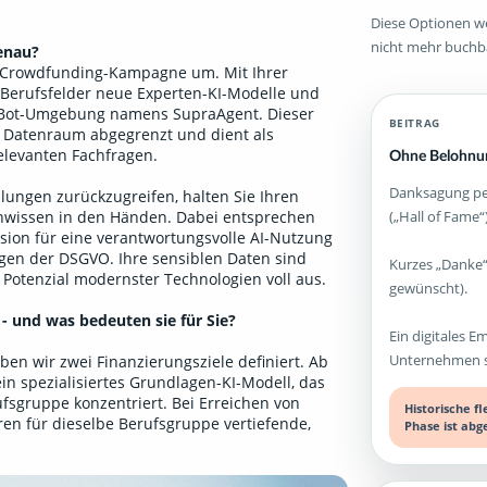
Diese Optionen we
nicht mehr buchb
enau?
B-Crowdfunding-Kampagne um. Mit Ihrer
 Berufsfelder neue Experten-KI-Modelle und
atBot-Umgebung namens SupraAgent. Dieser
BEITRAG
a Datenraum abgegrenzt und dient als
relevanten Fachfragen.
Ohne Belohnun
Danksagung per
lungen zurückzugreifen, halten Sie Ihren
(„Hall of Fame“)
enwissen in den Händen. Dabei entsprechen
sion für eine verantwortungsvolle AI-Nutzung
ngen der DSGVO. Ihre sensiblen Daten sind
Kurzes „Danke“
 Potenzial modernster Technologien voll aus.
gewünscht).
 - und was bedeuten sie für Sie?
Ein digitales E
Unternehmen st
en wir zwei Finanzierungsziele definiert. Ab
ein spezialisiertes Grundlagen-KI-Modell, das
fsgruppe konzentriert. Bei Erreichen von
Historische f
ren für dieselbe Berufsgruppe vertiefende,
Phase ist abg