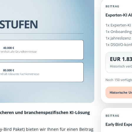
BEITRAG
Experten-KI 
1x Experten-KI
1x Onboarding
1x Jahreslizen
1x DSGVO-kon
EUR 1.83
Historisch ve
Noch 150 verfügb
Historische U
icheren und branchenspezifischen KI-Lösung
BEITRAG
Early Bird Ex
-Bird Paket) bieten wir Ihnen für einen Beitrag