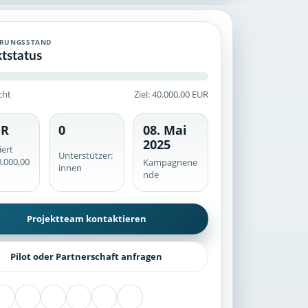
Crowdfunding-Kampagne mit historischem Finanzierungsstand, ve
ERUNGSSTAND
ktstatus
cht
Ziel: 40.000,00 EUR
UR
0
08. Mai
he werden serverseitig geprüft.
2025
iert
Unterstützer:
.000,00
Kampagnene
innen
nde
Projektteam kontaktieren
Pilot oder Partnerschaft anfragen