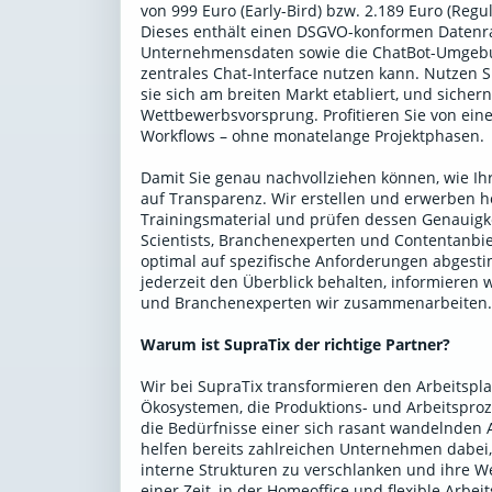
von 999 Euro (Early-Bird) bzw. 2.189 Euro (Reg
Dieses enthält einen DSGVO-konformen Datenr
Unternehmensdaten sowie die ChatBot-Umgebun
zentrales Chat-Interface nutzen kann. Nutzen 
sie sich am breiten Markt etabliert, und sicher
Wettbewerbsvorsprung. Profitieren Sie von einer
Workflows – ohne monatelange Projektphasen.
Damit Sie genau nachvollziehen können, wie Ihr
auf Transparenz. Wir erstellen und erwerben h
Trainingsmaterial und prüfen dessen Genauigke
Scientists, Branchenexperten und Contentanbiet
optimal auf spezifische Anforderungen abgestim
jederzeit den Überblick behalten, informieren 
und Branchenexperten wir zusammenarbeiten
Warum ist SupraTix der richtige Partner?
Wir bei SupraTix transformieren den Arbeitspla
Ökosystemen, die Produktions- und Arbeitsproze
die Bedürfnisse einer sich rasant wandelnden
helfen bereits zahlreichen Unternehmen dabei,
interne Strukturen zu verschlanken und ihre We
einer Zeit, in der Homeoffice und flexible Arbe