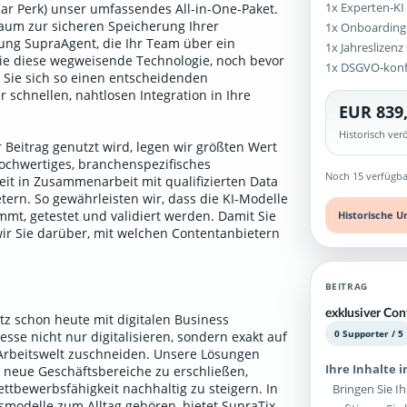
1x Experten-KI
ular Perk) unser umfassendes All-in-One-Paket.
aum zur sicheren Speicherung Ihrer
1x Onboarding
g SupraAgent, die Ihr Team über ein
1x Jahreslizen
Sie diese wegweisende Technologie, noch bevor
1x DSGVO-kon
n Sie sich so einen entscheidenden
 schnellen, nahtlosen Integration in Ihre
EUR 839
Historisch ve
 Beitrag genutzt wird, legen wir größten Wert
ochwertiges, branchenspezifisches
Noch 15 verfügba
it in Zusammenarbeit mit qualifizierten Data
ern. So gewährleisten wir, dass die KI-Modelle
mt, getestet und validiert werden. Damit Sie
Historische U
wir Sie darüber, mit welchen Contentanbietern
.
BEITRAG
exklusiver Co
tz schon heute mit digitalen Business
0 Supporter / 5
sse nicht nur digitalisieren, sondern exakt auf
 Arbeitswelt zuschneiden. Unsere Lösungen
Ihre Inhalte 
 neue Geschäftsbereiche zu erschließen,
ttbewerbsfähigkeit nachhaltig zu steigern. In
Bringen Sie Ih
itsmodelle zum Alltag gehören, bietet SupraTix