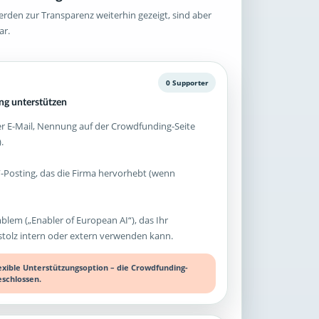
rden zur Transparenz weiterhin gezeigt, sind aber
ar.
0 Supporter
g unterstützen
 E-Mail, Nennung auf der Crowdfunding-Seite
.
-Posting, das die Firma hervorhebt (wenn
mblem („Enabler of European AI“), das Ihr
olz intern oder extern verwenden kann.
lexible Unterstützungsoption – die Crowdfunding-
eschlossen.