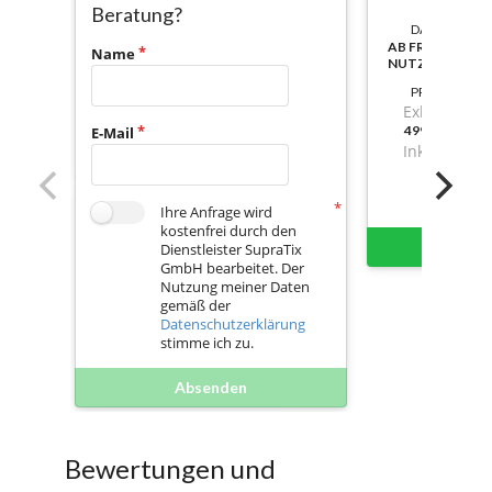
Beratung?
DAUER:
AB FREISCHAL
Name
NUTZBAR
PREIS
Exkl. Mwst.
499,3899999
E-Mail
Inkl. Mwst.
Ihre Anfrage wird
kostenfrei durch den
Sofort 
Dienstleister SupraTix
GmbH bearbeitet. Der
Nutzung meiner Daten
gemäß der
Datenschutzerklärung
stimme ich zu.
Absenden
Bewertungen und