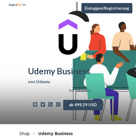
Einloggen/Registrierung
Udemy Business
von
Udemy
0,0
/ (
0
Bewert.)
ab 499,39 USD
Shop
Udemy Business