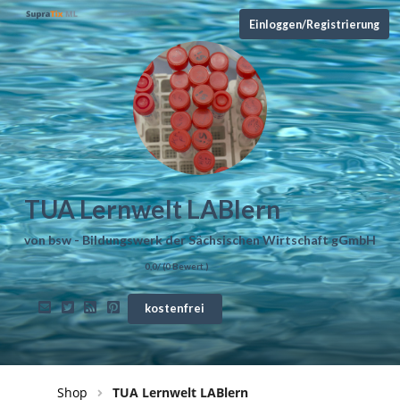
Einloggen/Registrierung
TUA Lernwelt LABlern
von
bsw - Bildungswerk der Sächsischen Wirtschaft gGmbH
0,0
/ (
0
Bewert.)
kostenfrei
Shop
TUA Lernwelt LABlern