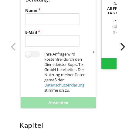
DAUER:
AB FREISCHALT
Name
TAG NUTZBAR
PREIS
Exkl. Mwst.
Inkl. Mwst.
E-Mail
Ihre Anfrage wird
kostenfrei durch den
Sofort 
Dienstleister SupraTix
GmbH bearbeitet. Der
Nutzung meiner Daten
gemäß der
Datenschutzerklärung
stimme ich zu.
Absenden
Kapitel