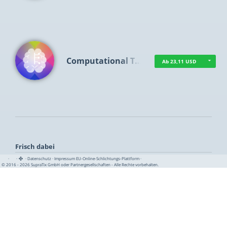
Computational T…
Ab 23,11 USD
Frisch dabei
·
·
·
Datenschutz
·
Impressum
EU-Online-Schlichtungs-Plattform
·
© 2016 - 2026 SupraTix GmbH oder Partnergesellschaften - Alle Rechte vorbehalten.
TUA News
Ab 1,16 USD