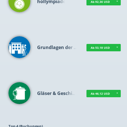
hollympiade
Ab 92,36 USD
Grundlagen der …
Ab 53,18 USD
Gläser & Geschi…
Ab 46,12 USD
Top 4 (Buchungen)