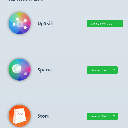
UpSkill
Ab 577,94 USD
Spaces
Kostenfrei
Store
Kostenfrei