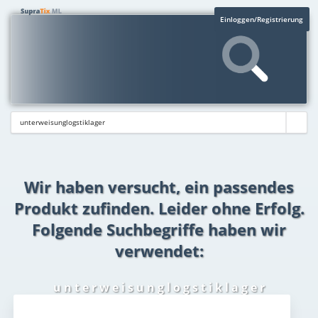
Einloggen/Registrierung
Wir haben versucht, ein passendes
Produkt zufinden. Leider ohne Erfolg.
Folgende Suchbegriffe haben wir
verwendet:
u n t e r w e i s u n g l o g s t i k l a g e r
Aktuelles