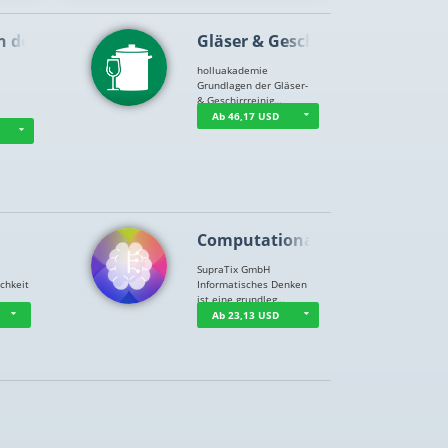
n der …
Gläser & Geschi…
holluakademie
Grundlagen der Gläser-
& Geschirrreinig…
Ab 46,17 USD
Computational T…
SupraTix GmbH
chkeit
Informatisches Denken
ist eine grundleg…
Ab 23,13 USD