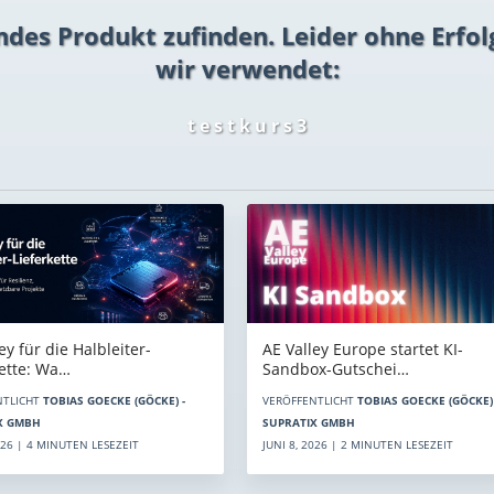
ndes Produkt zufinden. Leider ohne Erfol
wir verwendet:
t e s t k u r s 3
AE Valley Europe startet KI-
ey für die Halbleiter-
Sandbox-Gutschei…
kette: Wa…
VERÖFFENTLICHT
TOBIAS GOECKE (GÖCKE) 
NTLICHT
TOBIAS GOECKE (GÖCKE) -
SUPRATIX GMBH
X GMBH
JUNI 8, 2026 | 2 MINUTEN LESEZEIT
2026 | 4 MINUTEN LESEZEIT