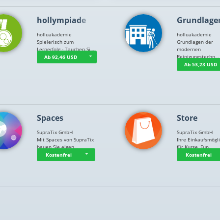
hollympiade
Grundlage
holluakademie
holluakademie
Spielerisch zum
Grundlagen der
Lernerfolg - Tauchen Si…
modernen
Reinigungstechn…
Ab 92,46 USD
Ab 53,23 USD
Spaces
Store
SupraTix GmbH
SupraTix GmbH
Mit Spaces von SupraTix
Ihre Einkaufsmögli
bauen Sie eigen…
für Kurse, Fun…
Kostenfrei
Kostenfrei