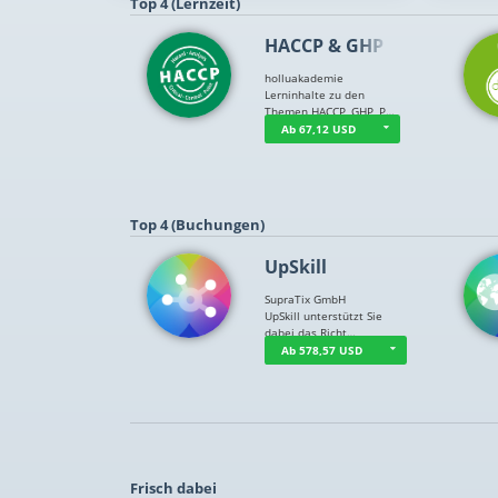
Top 4 (Lernzeit)
HACCP & GHP
holluakademie
Lerninhalte zu den
Themen HACCP, GHP, P…
Ab 67,12 USD
Top 4 (Buchungen)
UpSkill
SupraTix GmbH
UpSkill unterstützt Sie
dabei das Richt…
Ab 578,57 USD
Frisch dabei