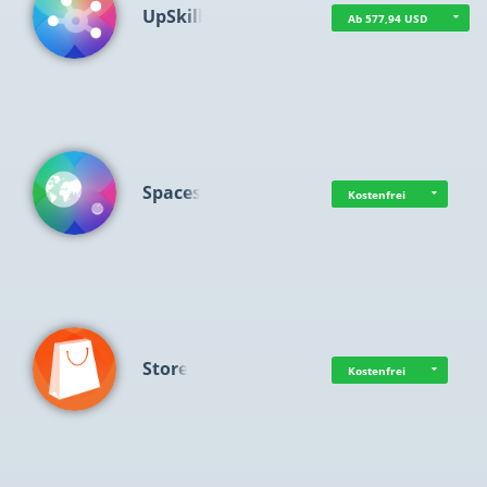
UpSkill
Ab 577,94 USD
Spaces
Kostenfrei
Store
Kostenfrei