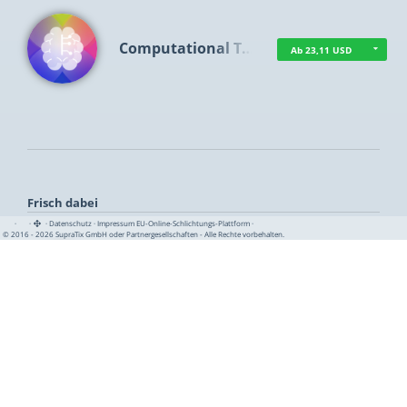
Computational T…
Ab 23,11 USD
Frisch dabei
·
·
·
Datenschutz
·
Impressum
EU-Online-Schlichtungs-Plattform
·
© 2016 - 2026 SupraTix GmbH oder Partnergesellschaften - Alle Rechte vorbehalten.
TUA News
Ab 1,16 USD