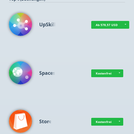
UpSkill
Ab 578,57 USD
Spaces
Kostenfrei
Store
Kostenfrei