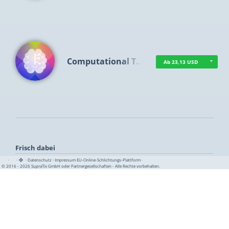
Computational T…
Ab 23,13 USD
Frisch dabei
·
·
·
Datenschutz
·
Impressum
EU-Online-Schlichtungs-Plattform
·
© 2016 - 2026 SupraTix GmbH oder Partnergesellschaften - Alle Rechte vorbehalten.
TUA News
Ab 1,16 USD