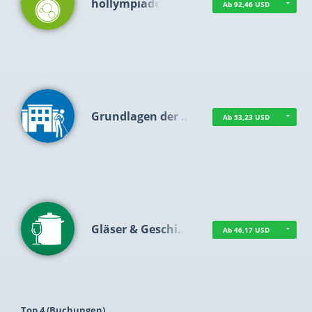
hollympiade
Ab 92,46 USD
Grundlagen der …
Ab 53,23 USD
Gläser & Geschi…
Ab 46,17 USD
Top 4 (Buchungen)