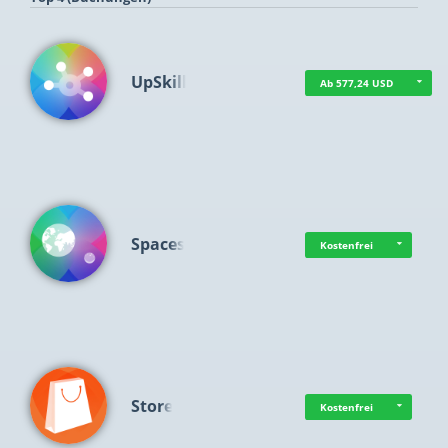
UpSkill
Ab 577,24 USD
Spaces
Kostenfrei
Store
Kostenfrei