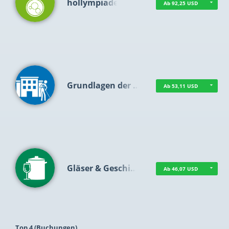
hollympiade
Ab 92,25 USD
Grundlagen der …
Ab 53,11 USD
Gläser & Geschi…
Ab 46,07 USD
Top 4 (Buchungen)