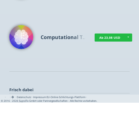
Computational T…
Ab 23,08 USD
Frisch dabei
·
·
·
Datenschutz
·
Impressum
EU-Online-Schlichtungs-Plattform
·
© 2016 - 2026 SupraTix GmbH oder Partnergesellschaften - Alle Rechte vorbehalten.
TUA News
Ab 1,15 USD