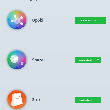
UpSkill
Ab 576,88 USD
Spaces
Kostenfrei
Store
Kostenfrei