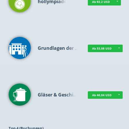
hollympiade
Ab 92,2 USD
Grundlagen der …
Ab 53,08 USD
Gläser & Geschi…
Ab 46,04 USD
Top 4 (Buchungen)