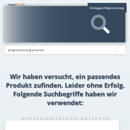
Einloggen/Registrierung
Wir haben versucht, ein passendes
Produkt zufinden. Leider ohne Erfolg.
Folgende Suchbegriffe haben wir
verwendet:
p r o g r a m m i e r u n g - a n l e r n e n
Aktuelles