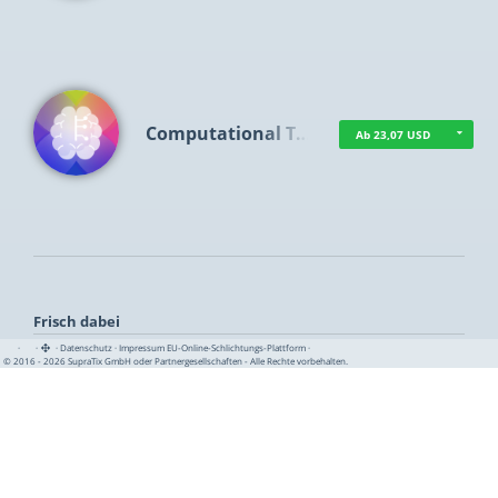
Computational T…
Ab 23,07 USD
Frisch dabei
·
·
·
Datenschutz
·
Impressum
EU-Online-Schlichtungs-Plattform
·
© 2016 - 2026 SupraTix GmbH oder Partnergesellschaften - Alle Rechte vorbehalten.
TUA News
Ab 1,15 USD