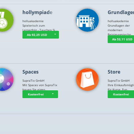
hollympiade
Grundlage
holluakademie
holluakademie
Spielerisch zum
Grundlagen der
Lernerfolg - Tauchen Si…
modernen
Reinigungstechn…
Ab 92,25 USD
Ab 53,11 USD
Spaces
Store
SupraTix GmbH
SupraTix GmbH
Mit Spaces von SupraTix
Ihre Einkaufsmögli
bauen Sie eigen…
für Kurse, Fun…
Kostenfrei
Kostenfrei