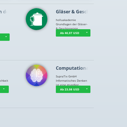
n der …
Gläser & Geschi…
holluakademie
Grundlagen der Gläser-
& Geschirrreinig…
Ab 46,07 USD
Computational T…
SupraTix GmbH
chkeit
Informatisches Denken
ist eine grundleg…
Ab 23,08 USD