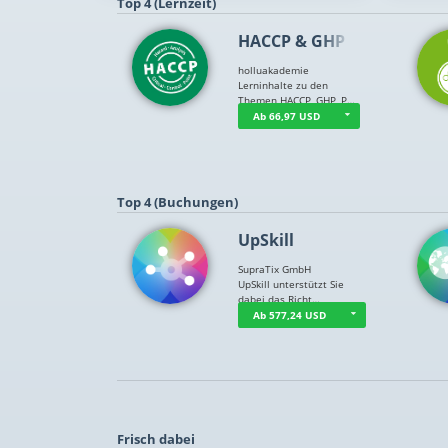
Top 4 (Lernzeit)
HACCP & GHP
holluakademie
Lerninhalte zu den
Themen HACCP, GHP, P…
Ab 66,97 USD
Top 4 (Buchungen)
UpSkill
SupraTix GmbH
UpSkill unterstützt Sie
dabei das Richt…
Ab 577,24 USD
Frisch dabei