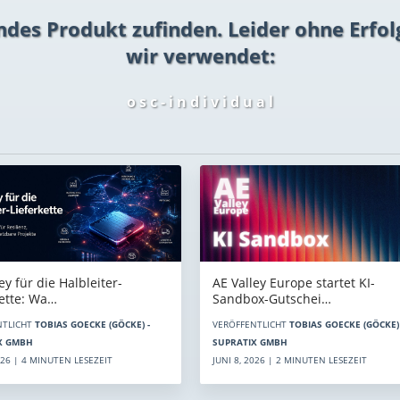
ndes Produkt zufinden. Leider ohne Erfol
wir verwendet:
o s c - i n d i v i d u a l
AE Valley Europe startet KI-
ey für die Halbleiter-
Sandbox-Gutschei…
kette: Wa…
VERÖFFENTLICHT
TOBIAS GOECKE (GÖCKE) 
NTLICHT
TOBIAS GOECKE (GÖCKE) -
SUPRATIX GMBH
X GMBH
JUNI 8, 2026 | 2 MINUTEN LESEZEIT
2026 | 4 MINUTEN LESEZEIT