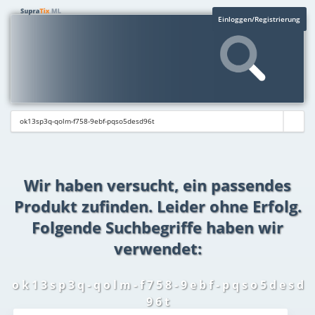
Einloggen/Registrierung
Wir haben versucht, ein passendes
Produkt zufinden. Leider ohne Erfolg.
Folgende Suchbegriffe haben wir
verwendet:
o k 1 3 s p 3 q - q o l m - f 7 5 8 - 9 e b f - p q s o 5 d e s d
9 6 t