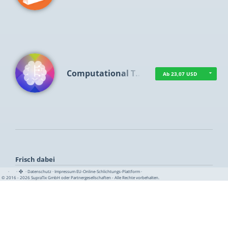
Computational T…
Ab 23,07 USD
Frisch dabei
·
·
·
Datenschutz
·
Impressum
EU-Online-Schlichtungs-Plattform
·
© 2016 - 2026 SupraTix GmbH oder Partnergesellschaften - Alle Rechte vorbehalten.
TUA News
Ab 1,15 USD