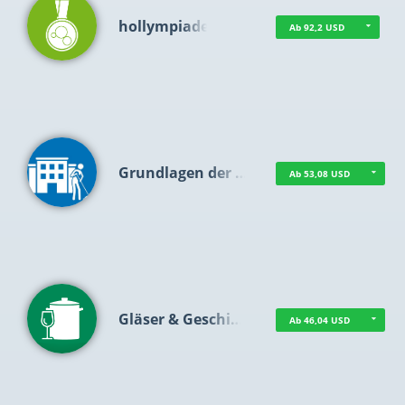
hollympiade
Ab 92,2 USD
Grundlagen der …
Ab 53,08 USD
Gläser & Geschi…
Ab 46,04 USD