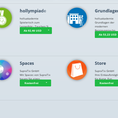
hollympiade
Grundlage
holluakademie
holluakademie
Spielerisch zum
Grundlagen der
Lernerfolg - Tauchen Si…
modernen
Reinigungstechn…
Ab 92,46 USD
Ab 53,23 USD
Spaces
Store
SupraTix GmbH
SupraTix GmbH
Mit Spaces von SupraTix
Ihre Einkaufsmögli
bauen Sie eigen…
für Kurse, Fun…
Kostenfrei
Kostenfrei