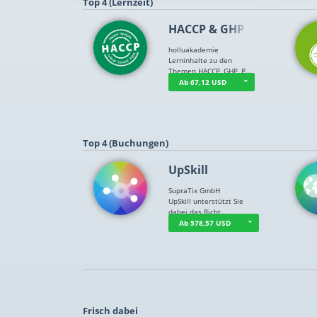
Top 4 (Lernzeit)
HACCP & GHP
holluakademie
Lerninhalte zu den
Themen HACCP, GHP, P…
Ab 67,12 USD
Top 4 (Buchungen)
UpSkill
SupraTix GmbH
UpSkill unterstützt Sie
dabei das Richt…
Ab 578,57 USD
Frisch dabei