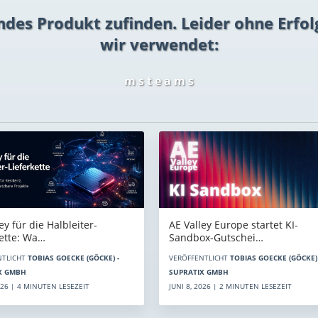
ndes Produkt zufinden. Leider ohne Erfol
wir verwendet:
m s t e a m s
AE Valley Europe startet KI-
ey für die Halbleiter-
Sandbox-Gutschei…
kette: Wa…
VERÖFFENTLICHT
TOBIAS GOECKE (GÖCKE) 
NTLICHT
TOBIAS GOECKE (GÖCKE) -
SUPRATIX GMBH
X GMBH
JUNI 8, 2026 | 2 MINUTEN LESEZEIT
2026 | 4 MINUTEN LESEZEIT