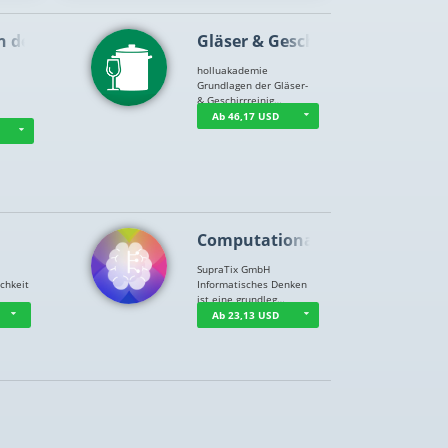
n der …
Gläser & Geschi…
holluakademie
Grundlagen der Gläser-
& Geschirrreinig…
Ab 46,17 USD
Computational T…
SupraTix GmbH
chkeit
Informatisches Denken
ist eine grundleg…
Ab 23,13 USD