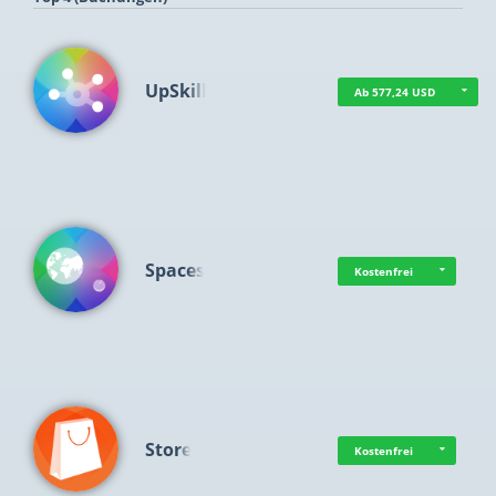
UpSkill
Ab 577,24 USD
Spaces
Kostenfrei
Store
Kostenfrei