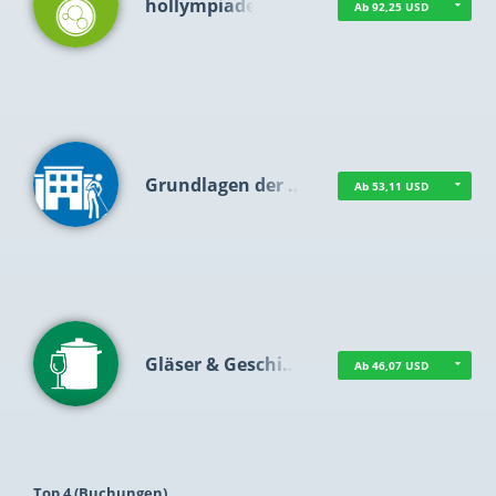
hollympiade
Ab 92,25 USD
Grundlagen der …
Ab 53,11 USD
Gläser & Geschi…
Ab 46,07 USD
Top 4 (Buchungen)