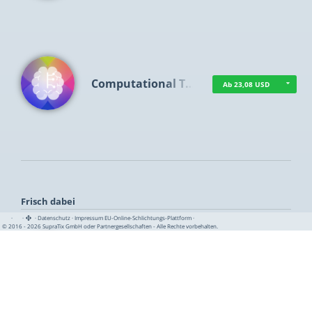
Computational T…
Ab 23,08 USD
Frisch dabei
·
·
·
Datenschutz
·
Impressum
EU-Online-Schlichtungs-Plattform
·
© 2016 - 2026 SupraTix GmbH oder Partnergesellschaften - Alle Rechte vorbehalten.
TUA News
Ab 1,15 USD