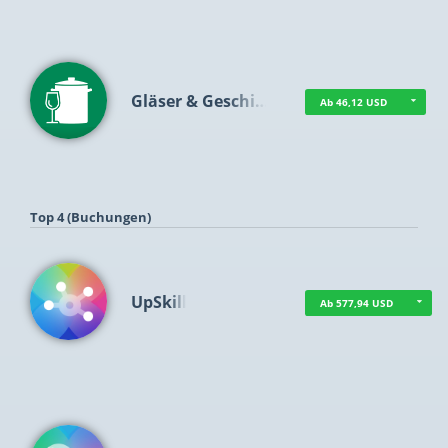
Gläser & Geschi…
Ab 46,12 USD
Top 4 (Buchungen)
UpSkill
Ab 577,94 USD