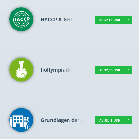
HACCP & GHP
Ab 67,05 USD
hollympiade
Ab 92,36 USD
Grundlagen der …
Ab 53,18 USD