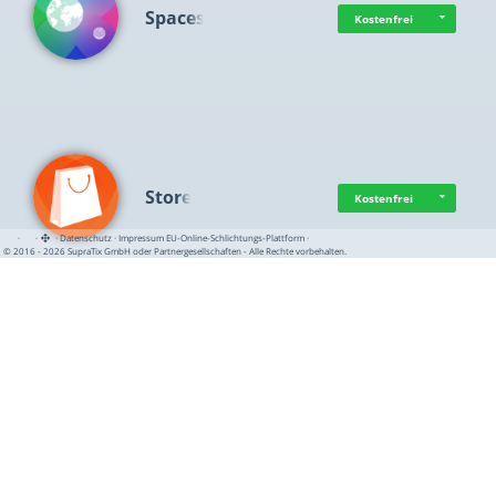
Spaces
Kostenfrei
Store
Kostenfrei
·
·
·
Datenschutz
·
Impressum
EU-Online-Schlichtungs-Plattform
·
© 2016 - 2026 SupraTix GmbH oder Partnergesellschaften - Alle Rechte vorbehalten.
Computational T…
Ab 23,11 USD