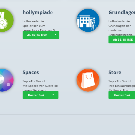
hollympiade
Grundlage
holluakademie
holluakademie
Spielerisch zum
Grundlagen der
Lernerfolg - Tauchen Si…
modernen
Reinigungstechn…
Ab 92,36 USD
Ab 53,18 USD
Spaces
Store
SupraTix GmbH
SupraTix GmbH
Mit Spaces von SupraTix
Ihre Einkaufsmögli
bauen Sie eigen…
für Kurse, Fun…
Kostenfrei
Kostenfrei