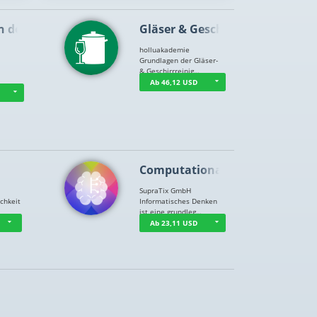
n der …
Gläser & Geschi…
holluakademie
Grundlagen der Gläser-
& Geschirrreinig…
Ab 46,12 USD
Computational T…
SupraTix GmbH
chkeit
Informatisches Denken
ist eine grundleg…
Ab 23,11 USD