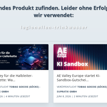
ndes Produkt zufinden. Leider ohne Erfol
wir verwendet:
l e g i o n e l l e n - t r i n k w a s s e r
AE Valley Europe startet KI-
ey für die Halbleiter-
Sandbox-Gutschei…
kette: Wa…
VERÖFFENTLICHT
TOBIAS GOECKE (GÖCKE) 
NTLICHT
TOBIAS GOECKE (GÖCKE) -
SUPRATIX GMBH
X GMBH
JUNI 8, 2026 | 2 MINUTEN LESEZEIT
2026 | 4 MINUTEN LESEZEIT