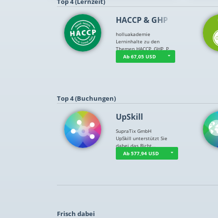
Top 4 (Lernzeit)
HACCP & GHP
holluakademie
Lerninhalte zu den
Themen HACCP, GHP, P…
Ab 67,05 USD
Top 4 (Buchungen)
UpSkill
SupraTix GmbH
UpSkill unterstützt Sie
dabei das Richt…
Ab 577,94 USD
Frisch dabei