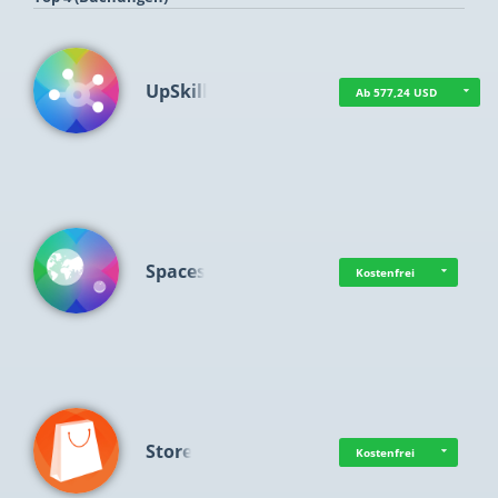
UpSkill
Ab 577,24 USD
Spaces
Kostenfrei
Store
Kostenfrei