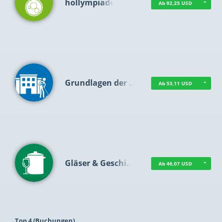
hollympiade
Ab 92,25 USD
Grundlagen der …
Ab 53,11 USD
Gläser & Geschi…
Ab 46,07 USD
Top 4 (Buchungen)