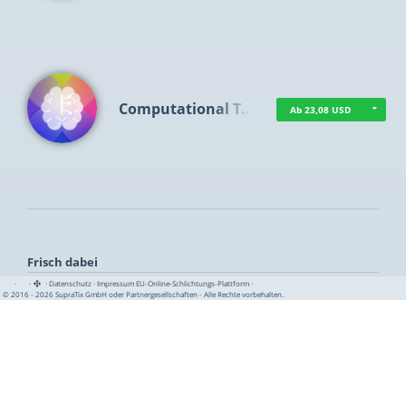
Computational T…
Ab 23,08 USD
Frisch dabei
·
·
·
Datenschutz
·
Impressum
EU-Online-Schlichtungs-Plattform
·
© 2016 - 2026 SupraTix GmbH oder Partnergesellschaften - Alle Rechte vorbehalten.
TUA News
Ab 1,15 USD