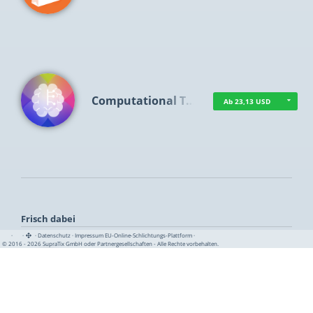
Computational T…
Ab 23,13 USD
Frisch dabei
·
·
·
Datenschutz
·
Impressum
EU-Online-Schlichtungs-Plattform
·
© 2016 - 2026 SupraTix GmbH oder Partnergesellschaften - Alle Rechte vorbehalten.
TUA News
Ab 1,16 USD