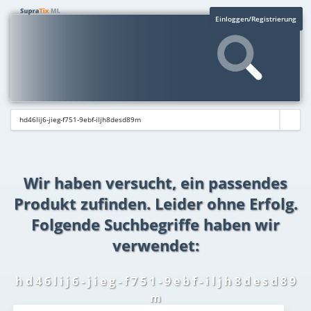
Einloggen/Registrierung
Wir haben versucht, ein passendes
Produkt zufinden. Leider ohne Erfolg.
Folgende Suchbegriffe haben wir
verwendet:
h d 4 6 l i j 6 - j i e g - f 7 5 1 - 9 e b f - i l j h 8 d e s d 8 9
m