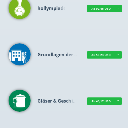
hollympiade
Ab 92,46 USD
Grundlagen der …
Ab 53,23 USD
Gläser & Geschi…
Ab 46,17 USD