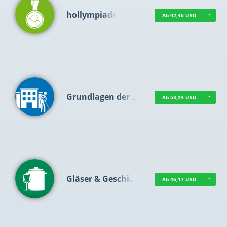
hollympiade
Ab 92,46 USD
Grundlagen der …
Ab 53,23 USD
Gläser & Geschi…
Ab 46,17 USD