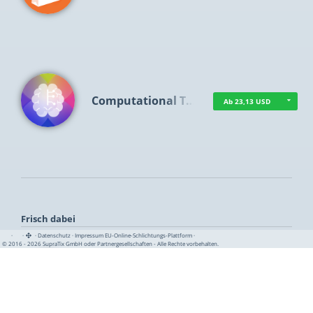
Computational T…
Ab 23,13 USD
Frisch dabei
·
·
·
Datenschutz
·
Impressum
EU-Online-Schlichtungs-Plattform
·
© 2016 - 2026 SupraTix GmbH oder Partnergesellschaften - Alle Rechte vorbehalten.
TUA News
Ab 1,16 USD