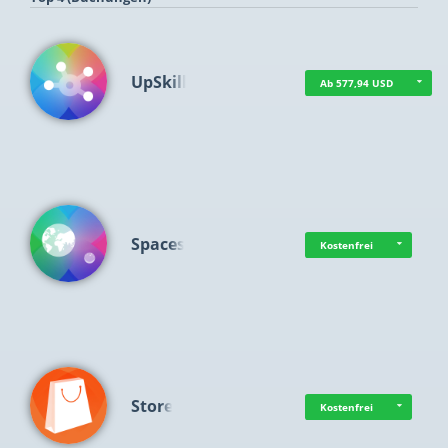
UpSkill
Ab 577,94 USD
Spaces
Kostenfrei
Store
Kostenfrei