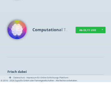
Computational T…
Ab 23,11 USD
Frisch dabei
·
·
·
Datenschutz
·
Impressum
EU-Online-Schlichtungs-Plattform
·
© 2016 - 2026 SupraTix GmbH oder Partnergesellschaften - Alle Rechte vorbehalten.
TUA News
Ab 1,16 USD