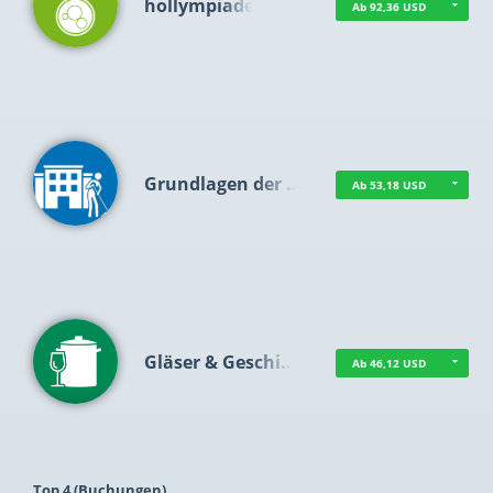
hollympiade
Ab 92,36 USD
Grundlagen der …
Ab 53,18 USD
Gläser & Geschi…
Ab 46,12 USD
Top 4 (Buchungen)