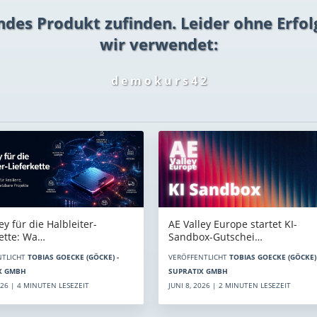
ndes Produkt zufinden. Leider ohne Erfol
wir verwendet:
d e m o k u r s 4 2
AE Valley Europe startet KI-
ey für die Halbleiter-
Sandbox-Gutschei…
kette: Wa…
VERÖFFENTLICHT
TOBIAS GOECKE (GÖCKE) 
NTLICHT
TOBIAS GOECKE (GÖCKE) -
SUPRATIX GMBH
X GMBH
JUNI 8, 2026 | 2 MINUTEN LESEZEIT
2026 | 4 MINUTEN LESEZEIT