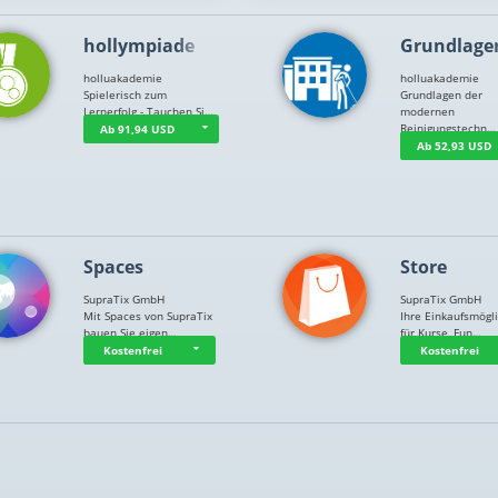
hollympiade
Grundlage
holluakademie
holluakademie
Spielerisch zum
Grundlagen der
Lernerfolg - Tauchen Si…
modernen
Reinigungstechn…
Ab 91,94 USD
Ab 52,93 USD
Spaces
Store
SupraTix GmbH
SupraTix GmbH
Mit Spaces von SupraTix
Ihre Einkaufsmögli
bauen Sie eigen…
für Kurse, Fun…
Kostenfrei
Kostenfrei