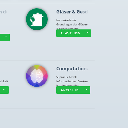
n der …
Gläser & Geschi…
holluakademie
Grundlagen der Gläser-
& Geschirrreinig…
Ab 45,91 USD
Computational T…
SupraTix GmbH
chkeit
Informatisches Denken
ist eine grundleg…
Ab 23,0 USD