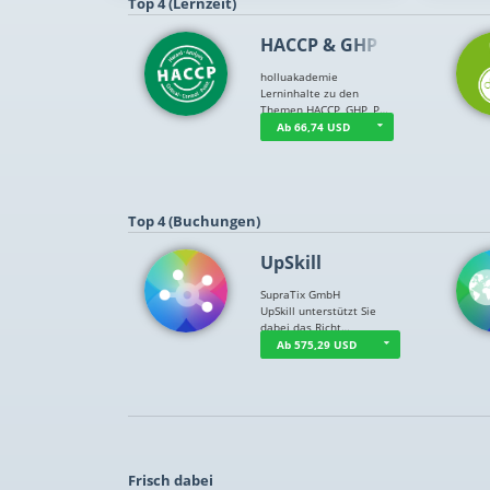
Top 4 (Lernzeit)
HACCP & GHP
holluakademie
Lerninhalte zu den
Themen HACCP, GHP, P…
Ab 66,74 USD
Top 4 (Buchungen)
UpSkill
SupraTix GmbH
UpSkill unterstützt Sie
dabei das Richt…
Ab 575,29 USD
Frisch dabei