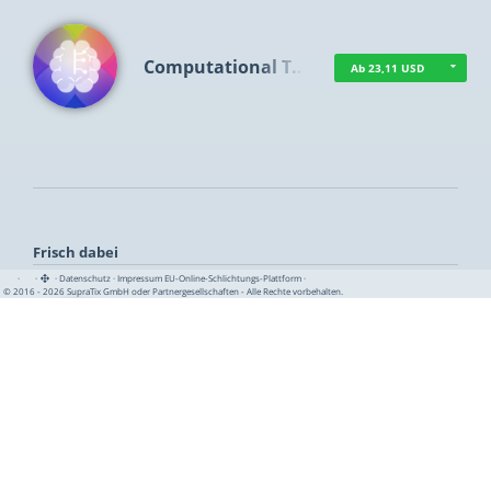
Computational T…
Ab 23,11 USD
Frisch dabei
·
·
·
Datenschutz
·
Impressum
EU-Online-Schlichtungs-Plattform
·
© 2016 - 2026 SupraTix GmbH oder Partnergesellschaften - Alle Rechte vorbehalten.
TUA News
Ab 1,16 USD