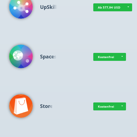
UpSkill
Ab 577,94 USD
Spaces
Kostenfrei
Store
Kostenfrei