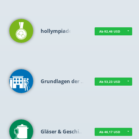
hollympiade
Ab 92,46 USD
Grundlagen der …
Ab 53,23 USD
Gläser & Geschi…
Ab 46,17 USD