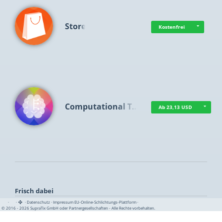
Store
Kostenfrei
Computational T…
Ab 23,13 USD
Frisch dabei
·
·
·
Datenschutz
·
Impressum
EU-Online-Schlichtungs-Plattform
·
© 2016 - 2026 SupraTix GmbH oder Partnergesellschaften - Alle Rechte vorbehalten.