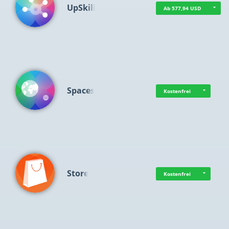
UpSkill
Ab 577,94 USD
Spaces
Kostenfrei
Store
Kostenfrei