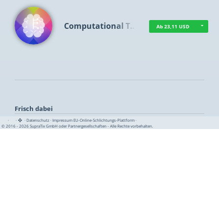
Computational T…
Ab 23,11 USD
Frisch dabei
·
·
·
Datenschutz
·
Impressum
EU-Online-Schlichtungs-Plattform
·
© 2016 - 2026 SupraTix GmbH oder Partnergesellschaften - Alle Rechte vorbehalten.
TUA News
Ab 1,16 USD