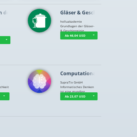
n der …
Gläser & Geschi…
holluakademie
Grundlagen der Gläser-
& Geschirrreinig…
Ab 46,04 USD
Computational T…
SupraTix GmbH
chkeit
Informatisches Denken
ist eine grundleg…
Ab 23,07 USD