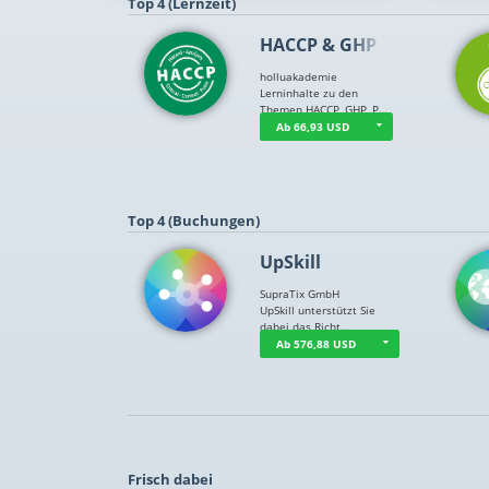
Top 4 (Lernzeit)
HACCP & GHP
holluakademie
Lerninhalte zu den
Themen HACCP, GHP, P…
Ab 66,93 USD
Top 4 (Buchungen)
UpSkill
SupraTix GmbH
UpSkill unterstützt Sie
dabei das Richt…
Ab 576,88 USD
Frisch dabei