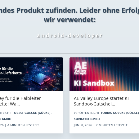
ndes Produkt zufinden. Leider ohne Erfol
wir verwendet:
a n d r o i d - d e v e l o p e r
AE Valley Europe startet KI-
ey für die Halbleiter-
Sandbox-Gutschei…
kette: Wa…
VERÖFFENTLICHT
TOBIAS GOECKE (GÖCKE) 
NTLICHT
TOBIAS GOECKE (GÖCKE) -
SUPRATIX GMBH
X GMBH
JUNI 8, 2026 | 2 MINUTEN LESEZEIT
2026 | 4 MINUTEN LESEZEIT