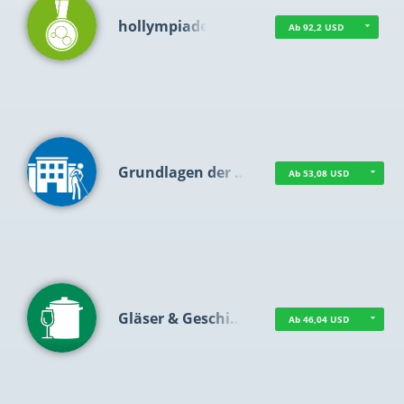
hollympiade
Ab 92,2 USD
Grundlagen der …
Ab 53,08 USD
Gläser & Geschi…
Ab 46,04 USD