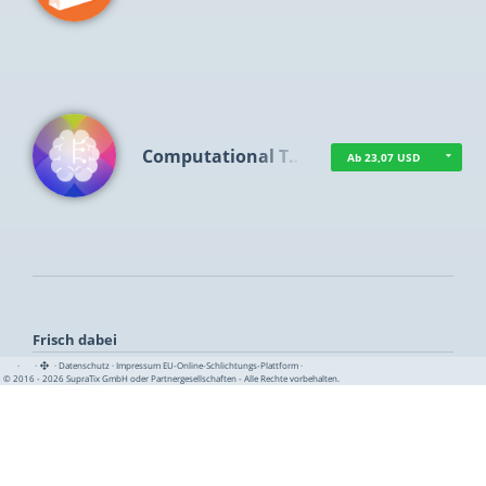
Computational T…
Ab 23,07 USD
Frisch dabei
·
·
·
Datenschutz
·
Impressum
EU-Online-Schlichtungs-Plattform
·
© 2016 - 2026 SupraTix GmbH oder Partnergesellschaften - Alle Rechte vorbehalten.
TUA News
Ab 1,15 USD