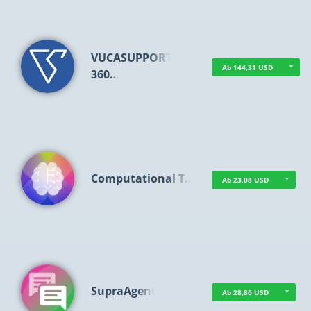
VUCASUPPORT
Ab 144,31 USD
360…
Computational T…
Ab 23,08 USD
SupraAgent
Ab 28,86 USD