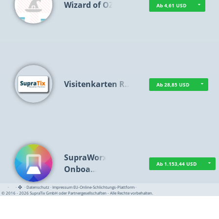
Wizard of OZ
Ab 4,61 USD
Visitenkarten R…
Ab 28,85 USD
SupraWorx
Ab 1.153,44 USD
Onboa…
·
·
·
Datenschutz
·
Impressum
EU-Online-Schlichtungs-Plattform
·
© 2016 - 2026 SupraTix GmbH oder Partnergesellschaften - Alle Rechte vorbehalten.