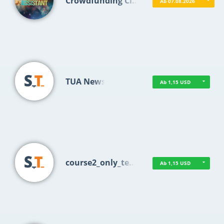
Crowdfunding Cl…
Ab 07.08.2026
TUA News
Ab 1,15 USD
course2_only_te…
Ab 1,15 USD