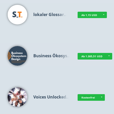
lokaler Glossar…
Ab 1,15 USD
Business Ökosys…
Ab 1.385,51 USD
Voices Unlocked…
Kostenfrei