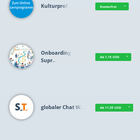
Kulturprofi
Kostenfrei
Onboarding-
Ab 1,15 USD
Supr…
globaler Chat W…
Ab 11,55 USD