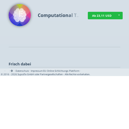
Computational T…
Ab 23,11 USD
Frisch dabei
·
·
·
Datenschutz
·
Impressum
EU-Online-Schlichtungs-Plattform
·
© 2016 - 2026 SupraTix GmbH oder Partnergesellschaften - Alle Rechte vorbehalten.
TUA News
Ab 1,16 USD