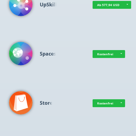
UpSkill
Ab 577,94 USD
Spaces
Kostenfrei
Store
Kostenfrei