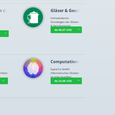
n der …
Gläser & Geschi…
holluakademie
Grundlagen der Gläser-
& Geschirrreinig…
Ab 46,07 USD
Computational T…
SupraTix GmbH
chkeit
Informatisches Denken
ist eine grundleg…
Ab 23,08 USD