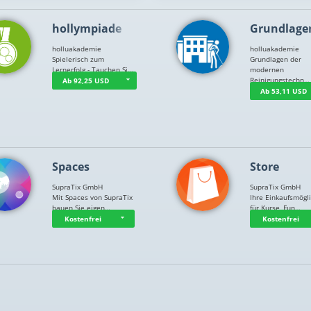
hollympiade
Grundlage
holluakademie
holluakademie
Spielerisch zum
Grundlagen der
Lernerfolg - Tauchen Si…
modernen
Reinigungstechn…
Ab 92,25 USD
Ab 53,11 USD
Spaces
Store
SupraTix GmbH
SupraTix GmbH
Mit Spaces von SupraTix
Ihre Einkaufsmögli
bauen Sie eigen…
für Kurse, Fun…
Kostenfrei
Kostenfrei