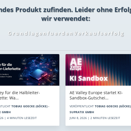
ndes Produkt zufinden. Leider ohne Erfol
wir verwendet:
G r u n d l a g e n f u e r d e n V e r k a u f s e r f o l g
AE Valley Europe startet KI-
ey für die Halbleiter-
Sandbox-Gutschei…
kette: Wa…
VERÖFFENTLICHT
TOBIAS GOECKE (GÖCKE) 
NTLICHT
TOBIAS GOECKE (GÖCKE) -
SUPRATIX GMBH
X GMBH
JUNI 8, 2026 | 2 MINUTEN LESEZEIT
2026 | 4 MINUTEN LESEZEIT