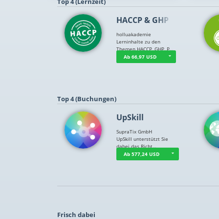
Top 4 (Lernzeit)
HACCP & GHP
holluakademie
Lerninhalte zu den
Themen HACCP, GHP, P…
Ab 66,97 USD
Top 4 (Buchungen)
UpSkill
SupraTix GmbH
UpSkill unterstützt Sie
dabei das Richt…
Ab 577,24 USD
Frisch dabei