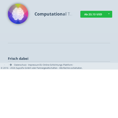
Computational T…
Ab 23,13 USD
Frisch dabei
·
·
·
Datenschutz
·
Impressum
EU-Online-Schlichtungs-Plattform
·
© 2016 - 2026 SupraTix GmbH oder Partnergesellschaften - Alle Rechte vorbehalten.
TUA News
Ab 1,16 USD