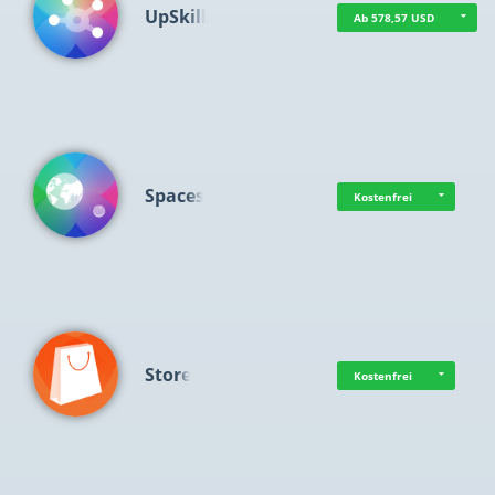
UpSkill
Ab 578,57 USD
Spaces
Kostenfrei
Store
Kostenfrei