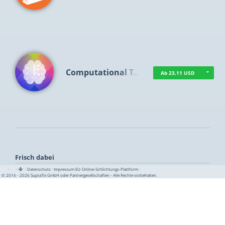
Computational T…
Ab 23,11 USD
Frisch dabei
·
·
·
Datenschutz
·
Impressum
EU-Online-Schlichtungs-Plattform
·
© 2016 - 2026 SupraTix GmbH oder Partnergesellschaften - Alle Rechte vorbehalten.
TUA News
Ab 1,16 USD