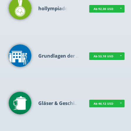
hollympiade
Ab 92,36 USD
Grundlagen der …
Ab 53,18 USD
Gläser & Geschi…
Ab 46,12 USD