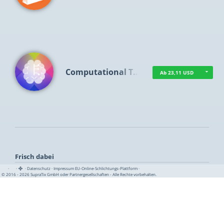
Computational T…
Ab 23,11 USD
Frisch dabei
·
·
·
Datenschutz
·
Impressum
EU-Online-Schlichtungs-Plattform
·
© 2016 - 2026 SupraTix GmbH oder Partnergesellschaften - Alle Rechte vorbehalten.
TUA News
Ab 1,16 USD