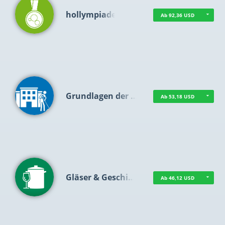
hollympiade
Ab 92,36 USD
Grundlagen der …
Ab 53,18 USD
Gläser & Geschi…
Ab 46,12 USD