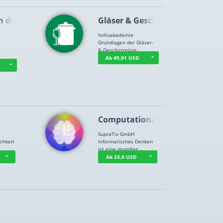
n der …
Gläser & Geschi…
holluakademie
Grundlagen der Gläser-
& Geschirrreinig…
Ab 45,91 USD
Computational T…
SupraTix GmbH
chkeit
Informatisches Denken
ist eine grundleg…
Ab 23,0 USD