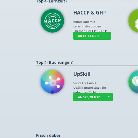
Top 4 (Lernzeit)
HACCP & GHP
holluakademie
Lerninhalte zu den
Themen HACCP, GHP, P…
Ab 66,74 USD
Top 4 (Buchungen)
UpSkill
SupraTix GmbH
UpSkill unterstützt Sie
dabei das Richt…
Ab 575,29 USD
Frisch dabei