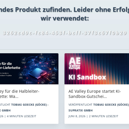
ndes Produkt zufinden. Leider ohne Erfol
wir verwendet:
3 2 6 2 c d 9 c - f c 8 4 - 4 5 3 f - b c f f - 3 7 f 3 c 6 7 f 0 b 2 9
AE Valley Europe startet KI-
ey für die Halbleiter-
Sandbox-Gutschei…
kette: Wa…
VERÖFFENTLICHT
TOBIAS GOECKE (GÖCKE) 
NTLICHT
TOBIAS GOECKE (GÖCKE) -
SUPRATIX GMBH
X GMBH
JUNI 8, 2026 | 2 MINUTEN LESEZEIT
2026 | 4 MINUTEN LESEZEIT