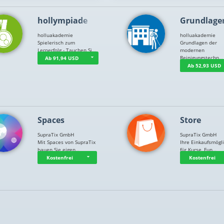
hollympiade
Grundlage
holluakademie
holluakademie
Spielerisch zum
Grundlagen der
Lernerfolg - Tauchen Si…
modernen
Reinigungstechn…
Ab 91,94 USD
Ab 52,93 USD
Spaces
Store
SupraTix GmbH
SupraTix GmbH
Mit Spaces von SupraTix
Ihre Einkaufsmögli
bauen Sie eigen…
für Kurse, Fun…
Kostenfrei
Kostenfrei