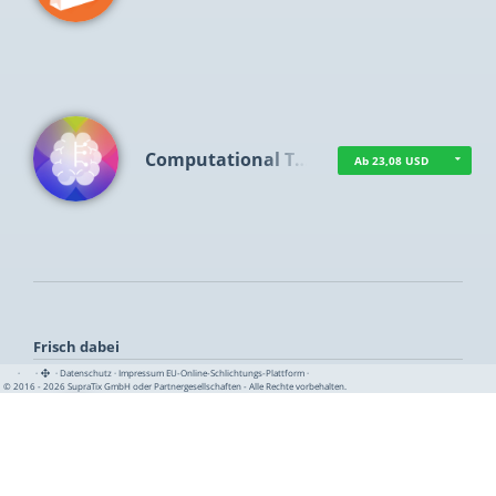
Computational T…
Ab 23,08 USD
Frisch dabei
·
·
·
Datenschutz
·
Impressum
EU-Online-Schlichtungs-Plattform
·
© 2016 - 2026 SupraTix GmbH oder Partnergesellschaften - Alle Rechte vorbehalten.
TUA News
Ab 1,15 USD