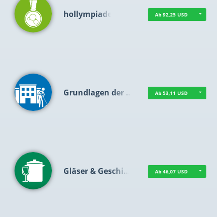
hollympiade
Ab 92,25 USD
Grundlagen der …
Ab 53,11 USD
Gläser & Geschi…
Ab 46,07 USD