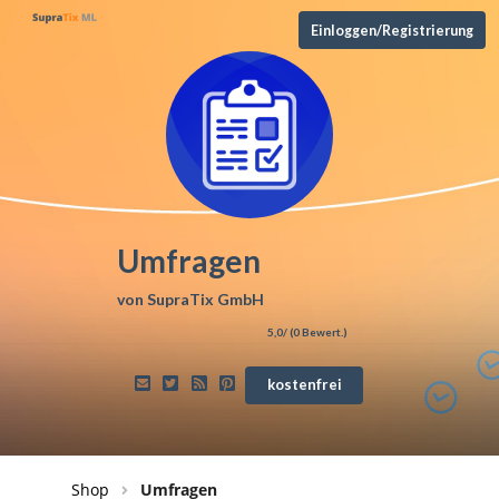
Einloggen/Registrierung
Umfragen
von
SupraTix GmbH
5,0
/ (
0
Bewert.)
kostenfrei
Shop
Umfragen