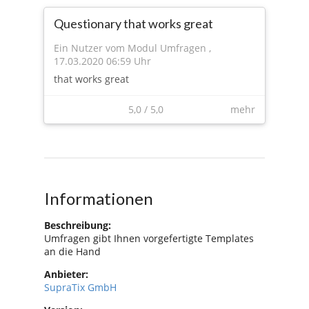
Questionary that works great
Ein Nutzer vom Modul Umfragen
,
17.03.2020 06:59 Uhr
that works great
5,0
/
5,0
mehr
Informationen
Beschreibung:
Umfragen gibt Ihnen vorgefertigte Templates
an die Hand
Anbieter:
SupraTix GmbH