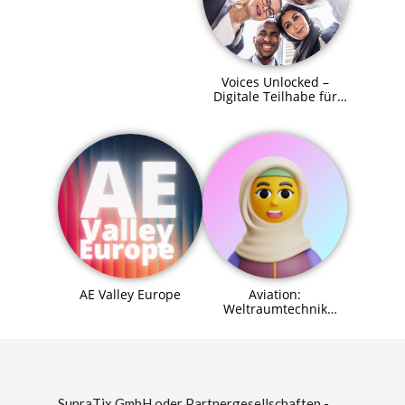
Voices Unlocked –
Digitale Teilhabe für
alle
AE Valley Europe
Aviation:
Weltraumtechnik
(Space Systems
Engineer) Agent (MCP)
SupraTix GmbH oder Partnergesellschaften -