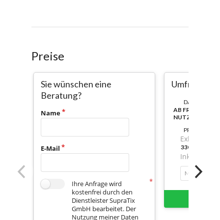
Preise
Sie wünschen eine
Umfrage jähr
Beratung?
DAUER:
AB FREISCHAL
Name
NUTZBAR
PREIS
Exkl. Mwst.
330,6999999
E-Mail
Inkl. Mwst.
Mengenrabatt
Ihre Anfrage wird
kostenfrei durch den
Sofort 
Dienstleister SupraTix
GmbH bearbeitet. Der
Nutzung meiner Daten