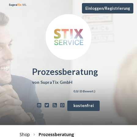
Einloggen/Registrierung
Prozessberatung
von
SupraTix GmbH
0,0
/ (
0
Bewert.)
kostenfrei
Shop
Prozessberatung