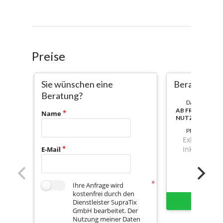
Preise
Sie wünschen eine
Beratung
Beratung?
DAUER:
AB FREISCHAL
Name
NUTZBAR
PREIS
Exkl. Mwst.
Inkl. Mwst.
E-Mail
Ihre Anfrage wird
kostenfrei durch den
Sofort 
Dienstleister SupraTix
GmbH bearbeitet. Der
Nutzung meiner Daten