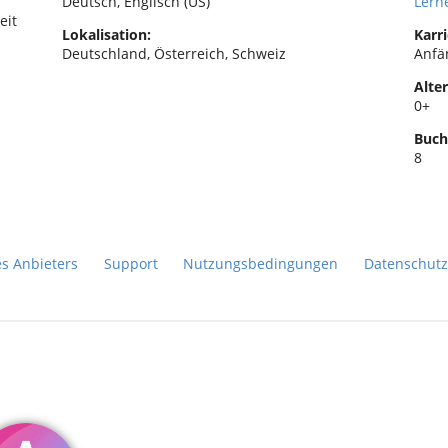
Deutsch, Englisch (US)
Lern
eit
Lokalisation:
Karri
Deutschland, Österreich, Schweiz
Anfä
Alter
0+
Buch
8
es Anbieters
Support
Nutzungsbedingungen
Datenschutz