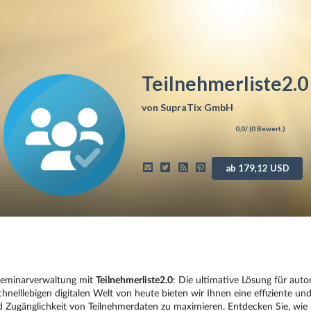
Teilnehmerliste2.0
von
SupraTix GmbH
0,0
/ (
0
Bewert.)
ab 179,12 USD