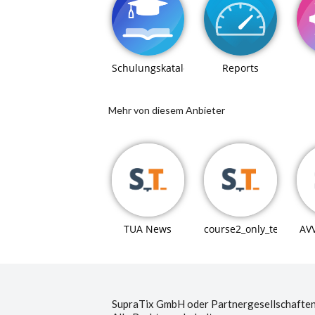
Schulungskatalog
Reports
Mehr von diesem Anbieter
TUA News
course2_only_teaching
AV
SupraTix GmbH oder Partnergesellschaften