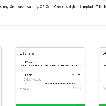
Lite jährl.
S
DAUER:
AB FREISCHALTUNG 52 WOCHEN NUTZBAR
A
IN USD
PREIS
Exkl. Mwst.
Inkl.
179,1200000000000045474735089
Mwst.
213,15
M