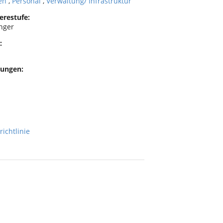
en
,
Personal
,
Verwaltung/ Infrastruktur
erestufe:
nger
:
ungen:
richtlinie