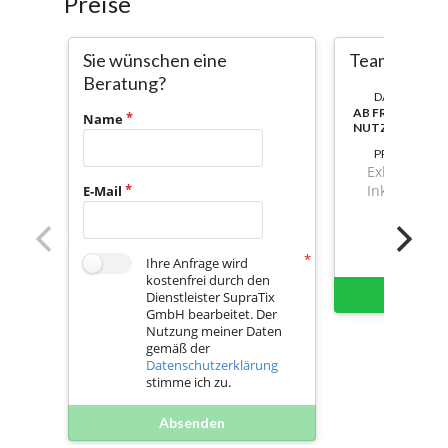
Preise
Sie wünschen eine
Team-Set [10
Beratung?
DAUER:
AB FREISCHAL
Name
NUTZBAR
PREIS
Exkl. Mwst.
Inkl. Mwst.
E-Mail
Ihre Anfrage wird
kostenfrei durch den
Sofort 
Dienstleister SupraTix
GmbH bearbeitet. Der
Nutzung meiner Daten
gemäß der
Datenschutzerklärung
stimme ich zu.
Absenden