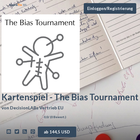
Einloggen/Registrierung
Kartenspiel - The Bias Tournament
von
DecisionLABs Vertrieb EU
0,0
/ (
0
Bewert.)
ab 144,5 USD