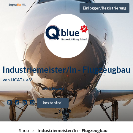
Einloggen/Registrierung
Industriemeister/In - Flugzeugbau
von
HCAT+ e.V.
0,0
/ (
0
Bewert.)
kostenfrei
Shop
Industriemeister/In - Flugzeugbau